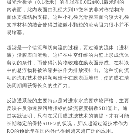
极光滑极薄（0.1微米）的孔径在0.002到0.1微米间的
内表面，此内表面由孔径大到15微米的非对称结构海
面体支撑结构支撑。这种小孔径光滑膜表面合较大孔径
支撑材料的结合使得过滤微小颗粒的流动阻力很小并不
易堵塞。
超滤是一个错流和切向流的过程，要过滤的流体（进料
液）沿膜表面流动。这样在中空纤维的内壁上形成流体
剪切的条件，而使得污染物较难在膜表面形成。在料液
中的悬浮物将被浓缩并被作为排放液排出。这种切向流
动的流程技术使得颗粒难于在膜表面堆积，使的膜在清
洗周期间获得长久的生产力。
反渗透系统的主要特点是对进水水质要求较严格，主要
反映在反渗透膜污堵指标的淤泥密度指数SDI值上。通
过实践证明，只有在采用膜过滤技术的前提下才有可能
长期稳定的保持SDI≤2的状况，所以超滤过滤技术作为
RO的预处理在国内外已得到越来越广泛的应用。