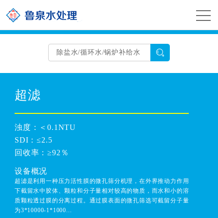
网站首页 >> 鲁泉业务 >> 中水回用设备 >> 查
看详情
超滤
浊度：
＜0.1NTU
SDI：
≤2.5
回收率：
≥92％
设备概况
超滤是利用一种压力活性膜的微孔筛分机理，在外界推动力作用
下截留水中胶体、颗粒和分子量相对较高的物质，而水和小的溶
质颗粒透过膜的分离过程。通过膜表面的微孔筛选可截留分子量
为3*10000-1*1000...