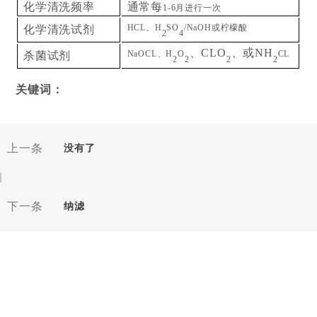
化学清洗频率
通常每
1-6月进行一次
HCL、H
SO
/NaOH或柠檬酸
化学清洗试剂
2
4
、CLO
、或NH
NaOCL、H
O
CL
杀菌试剂
2
2
2
2
关键词：
上一条
没有了
下一条
纳滤